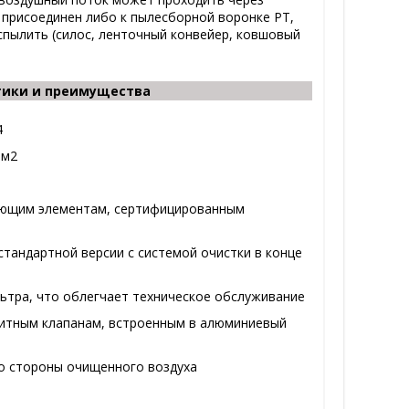
присоединен либо к пылесборной воронке PT,
спылить (силос, ленточный конвейер, ковшовый
тики и преимущеcтва
4
 м2
ующим элементам, сертифицированным
тандартной версии с системой очистки в конце
ьтра, что облегчает техническое обслуживание
нитным клапанам, встроенным в алюминиевый
о стороны очищенного воздуха