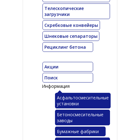
Телескопические
загрузчики
Скребковые конвейеры
Шнековые сепараторы
Рециклинг бетона
Акции
Поиск
Информация
Асфальтосмесительные
установки
Бетоносмесительные
заводы
Бумажные фабрики