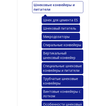
Шнековые конвейеры и
питатели
Шнек для цемента ES
Шнековый питатель
▼
Микродозаторы
Спиральные конвейеры
Вертикальный
шнековый конвейер
Специальные шнековые
▼
конвейеры и питатели
Трубчатые шнековые
конвейеры
Винтовые конвейеры с
лотком
Особенности шнековых