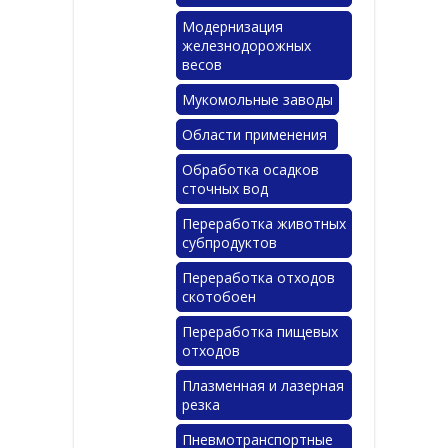
Модернизация
железнодорожных
весов
Мукомольные заводы
Области применения
Обработка осадков
сточных вод
Переработка животных
субпродуктов
Переработка отходов
скотобоен
Переработка пищевых
отходов
Плазменная и лазерная
резка
Пневмотранспортные