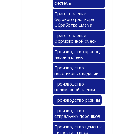
системы
Приготовление
бурового раствора-
Обработка шлама
Приготовление
формовочной смеси
Производство красок,
лаков и клеев
Производство
пластиковых изделий
Производство
полимерной плёнки
Производство резины
Производство
стиральных порошков
Производство цемента
- извести - гипса