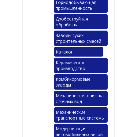
Горнодобывающая
промышленность
Дробеструйная
обработка
Заводы сухих
строительных смесей
Каталог
Керамическое
производство
Комбикормовые
заводы
Механическая очистка
сточных вод
Механические
транспортные системы
Модернизация
автомобильных весов