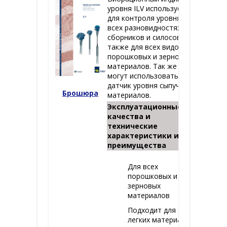
уровня ILV используется
для контроля уровня во
всех разновидностях
сборников и силосов, а
также для всех видов
порошковых и зерновых
материалов. Так же
могут использовать
датчик уровня сыпучих
Брошюра
материалов.
Эксплуатационные
качества и
технические
характеристики и
преимущества
Для всех
порошковых и
зерновых
материалов
Подходит для очень
легких материалов