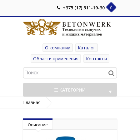
+375 (17) 511-19-30
О компании
Каталог
Области применения
Контакты
КАТЕГОРИИ
▼
Главная
Индикаторы давления и датчики уровня
▼
Описание
сыпучих материалов
ILV Вибрационные индикаторы уровня