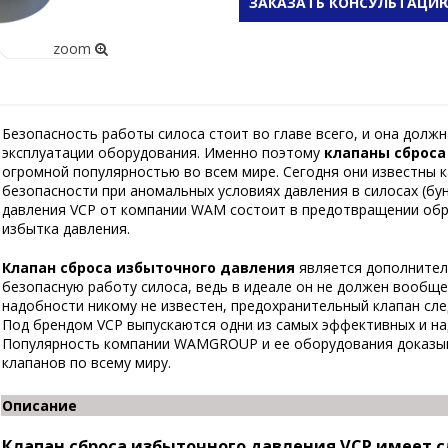
ЗАКАЗАТЬ КОНСУЛЬТАЦИ
zoom
Безопасность работы силоса стоит во главе всего, и она долж
эксплуатации оборудования. Именно поэтому
клапаны сброса
огромной популярностью во всем мире. Сегодня они известны 
безопасности при аномальных условиях давления в силосах (бу
давления VCP от компании WAM состоит в предотвращении обр
избытка давления.
Клапан сброса избыточного давления
является дополнител
безопасную работу силоса, ведь в идеале он не должен вообще
надобности никому не известен, предохранительный клапан сле
Под брендом VCP выпускаются одни из самых эффективных и на
Популярность компании WAMGROUP и ее оборудования доказыва
клапанов по всему миру.
Описание
Клапан сброса избыточного давления VCP имеет 